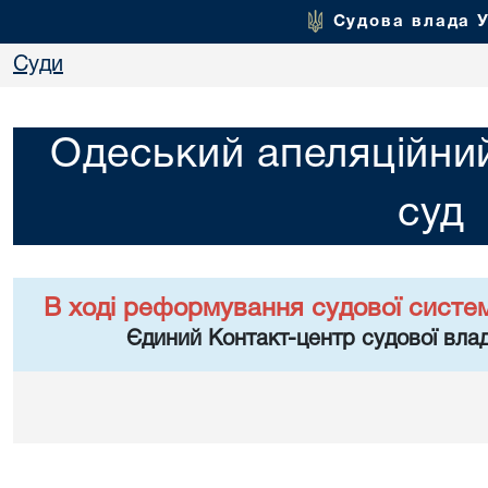
Судова влада 
Суди
Одеський апеляційни
суд
В ході реформування судової систе
Єдиний Контакт-центр судової влад