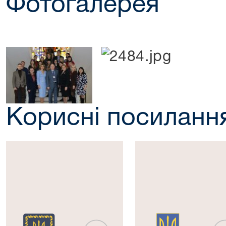
Фотогалерея
Корисні посиланн
Президент
Верховна
України
Рада
України