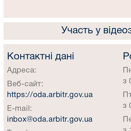
Участь у відео
Контактні дані
Р
Адреса:
П
з 
Веб-сайт:
https://oda.arbitr.gov.ua
П
з 
E-mail:
inbox@oda.arbitr.gov.ua
П
з 