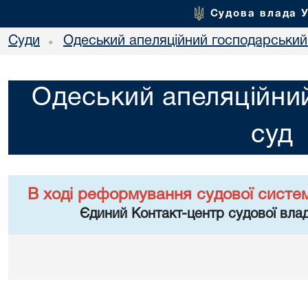
Судова влада 
Суди
Одеський апеляційний господарський
•
Одеський апеляційни
суд
В ході реформування судової систе
Єдиний Контакт-центр судової влад