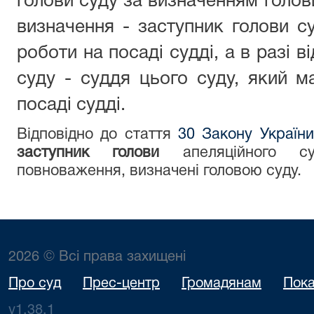
голови суду за визначенням голови
визначення - заступник голови с
роботи на посаді судді, а в разі в
суду - суддя цього суду, який 
посаді судді.
Відповідно до с
таття
30 Закону України
з
аступник голови
апеляційного суд
повноваження, визначені головою суду.
2026 © Всі права захищені
Про суд
Прес-центр
Громадянам
Пока
v1.38.1