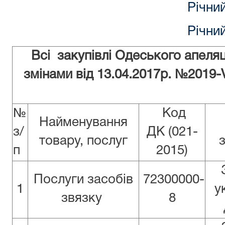
Річний
Річний
Всі закупівлі Одеського апеляці
змінами від 13.04.2017р. №2019-
№
Код
Найменування
з/
ДК (021-
товару, послуг
з
п
2015)
Послуги засобів
72300000-
1
у
звязку
8