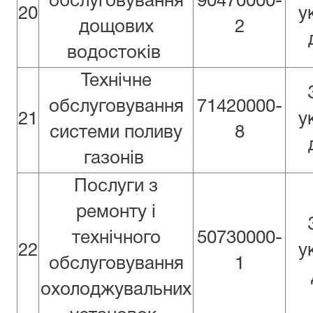
обслуговування
90470000-
20
у
дощових
2
водостоків
Технічне
обслуговування
71420000-
21
у
системи поливу
8
газонів
Послуги з
ремонту і
технічного
50730000-
22
у
обслуговування
1
охолоджувальних