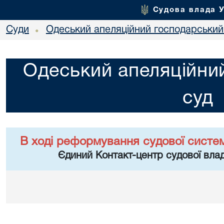
Судова влада 
Суди
Одеський апеляційний господарський
•
Одеський апеляційни
суд
В ході реформування судової систе
Єдиний Контакт-центр судової влад