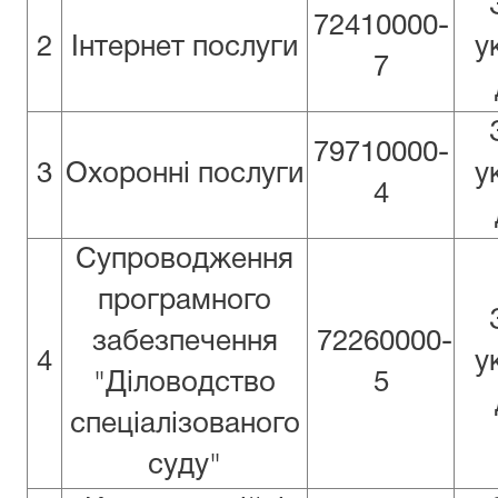
72410000-
2
Інтернет послуги
у
7
79710000-
3
Охоронні послуги
у
4
Супроводження
програмного
забезпечення
72260000-
4
у
"Діловодство
5
спеціалізованого
суду"