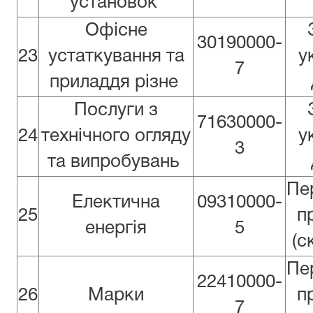
установок
Офісне
30190000-
23
устаткування та
у
7
приладдя різне
Послуги з
71630000-
24
технічного огляду
у
3
та випробувань
Пе
Електична
09310000-
25
п
енергія
5
(с
Пе
22410000-
26
Марки
п
7