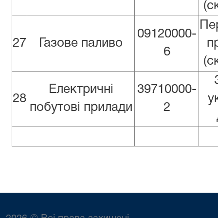
(с
Пе
09120000-
27
Газове паливо
п
6
(с
Електричні
39710000-
28
у
побутові прилади
2