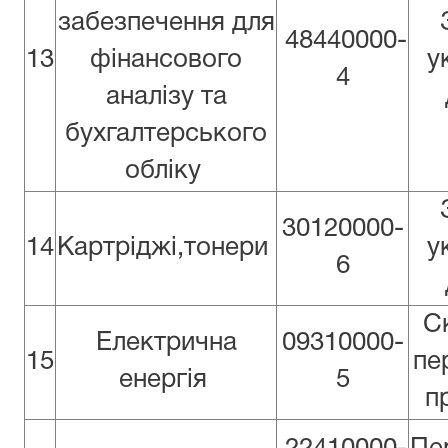
забезпечення для
48440000-
13
фінансового
у
4
аналізу та
бухгалтерського
обліку
30120000-
14
Картріджі,тонери
у
6
С
Електрична
09310000-
15
пе
енергія
5
п