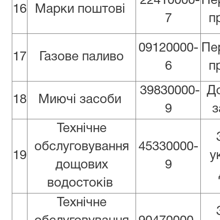
22410000-
Пе
16
Марки поштові
7
п
09120000-
Пе
17
Газове паливо
6
п
39830000-
Д
18
Миючі засоби
9
з
Технічне
обслуговування
45330000-
19
у
дощових
9
водостоків
Технічне