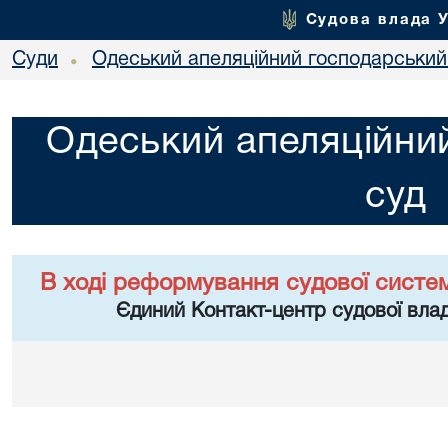
Судова влада 
Суди
Одеський апеляційний господарський
•
Одеський апеляційни
суд
В ході реформування судової систе
Єдиний Контакт-центр судової влад