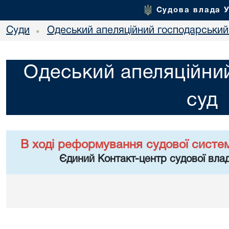
Судова влада 
Суди
Одеський апеляційний господарський
•
Одеський апеляційни
суд
В ході реформування судової систе
Єдиний Контакт-центр судової влад