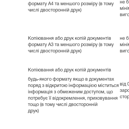
не б
формату А4 та меншого розміру (в тому
міні
числі двосторонній друк)
виго
Копіювання або друк копій документів
не б
формату А3 та меншого розміру (в тому
міні
числі двосторонній друк)
виго
Копіювання або друк копій документів
будь-якого формату якщо в документах
від 
поряд з відкритою інформацією міститься
заро
інформація з обмеженим доступом, що
сто
потребує її відокремлення, приховування
тощо (в тому числі двосторонній
друк)