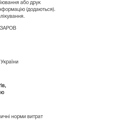
піювання або друк
інформацію (додаються).
блікування.
ЗАРОВ
країни
ів,
ію
ничні норми витрат