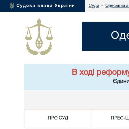
Одеський а
Судова влада України
Суди
•
Оде
В ході реформ
Єдини
ПРО СУД
ПРЕС-Ц