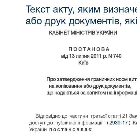
Текст акту, яким визна
або друк документів, як
КАБІНЕТ МІНІСТРІВ УКРАЇНИ
П О С Т А Н О В А
від 13 липня 2011 р. N 740
Київ
Про затвердження граничних норм вит
на копіювання або друк документів,
що надаються за запитом на інформац
Відповідно до частини третьої статті 21 За
доступ до публічної інформації" (
2939-17
) К
України
п о с т а н о в л я є
: