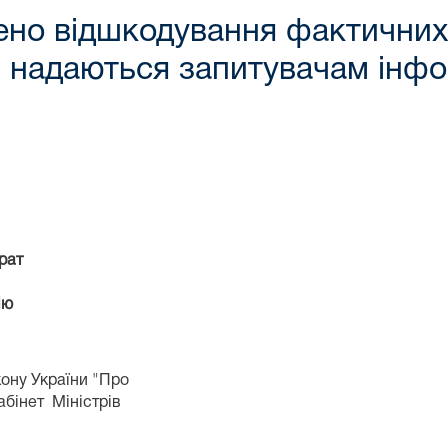
чено відшкодування фактичних
і надаються запитувачам інфор
рат
ію
кону України "Про
абінет Міністрів