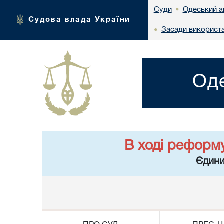
Одеський а
Суди
•
Судова влада України
Засади використа
•
Оде
В ході реформ
Єдини