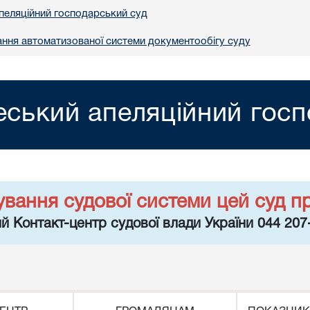
пеляційний господарський суд
ння автоматизованої системи документообігу суду
ський апеляційний госп
ування судової системи цей суд п
й Контакт-центр судової влади України 044 207