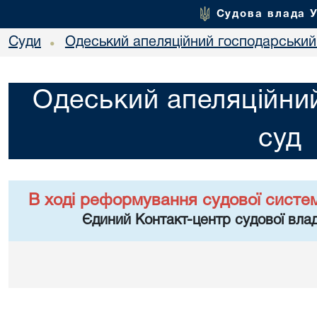
Судова влада 
Суди
Одеський апеляційний господарський
•
Одеський апеляційни
суд
В ході реформування судової систе
Єдиний Контакт-центр судової влад