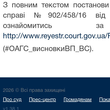
З повним текстом постанови
справі №902/458/16 від 
ознайомитись за
http://www.reyestr.court.gov.u
(#ОАГС_висновкиВП_ВС).
2026 © Всі права захищені
Про суд
Прес-центр
Громадянам
Пока
v1.38.1