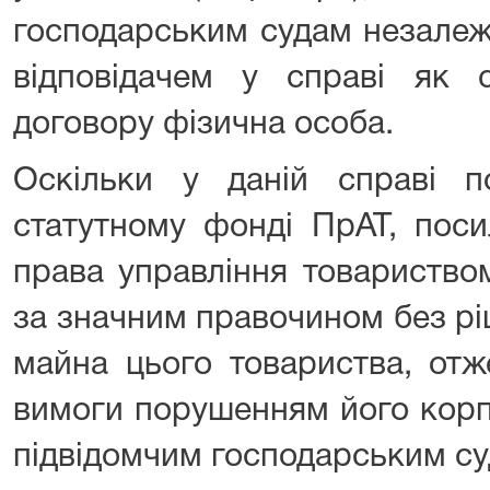
господарським судам незалежн
відповідачем у справі як 
договору фізична особа.
Оскільки у даній справі 
статутному фонді ПрАТ, пос
права управління товариство
за значним правочином без рі
майна цього товариства, отж
вимоги порушенням його корп
підвідомчим господарським су